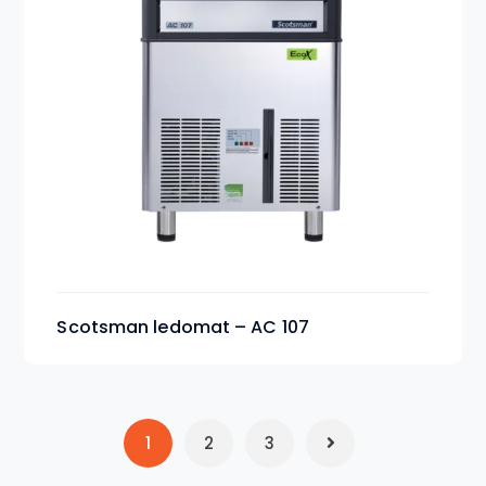
Scotsman ledomat – AC 107
1
2
3