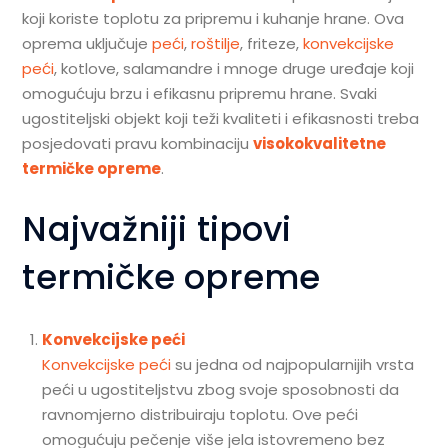
koji koriste toplotu za pripremu i kuhanje hrane. Ova
oprema uključuje
peći
,
roštilje
, friteze,
konvekcijske
peći
, kotlove, salamandre i mnoge druge uređaje koji
omogućuju brzu i efikasnu pripremu hrane. Svaki
ugostiteljski objekt koji teži kvaliteti i efikasnosti treba
posjedovati pravu kombinaciju
visokokvalitetne
termičke opreme
.
Najvažniji tipovi
termičke opreme
Konvekcijske peći
Konvekcijske peći
su jedna od najpopularnijih vrsta
peći u ugostiteljstvu zbog svoje sposobnosti da
ravnomjerno distribuiraju toplotu. Ove peći
omogućuju pečenje više jela istovremeno bez