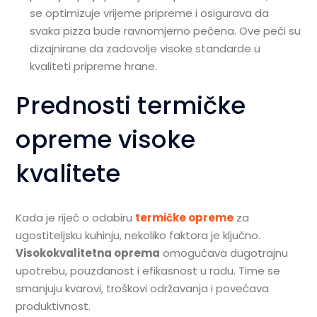
se optimizuje vrijeme pripreme i osigurava da
svaka pizza bude ravnomjerno pečena. Ove peći su
dizajnirane da zadovolje visoke standarde u
kvaliteti pripreme hrane.
Prednosti termičke
opreme visoke
kvalitete
Kada je riječ o odabiru
termičke opreme
za
ugostiteljsku kuhinju, nekoliko faktora je ključno.
Visokokvalitetna oprema
omogućava dugotrajnu
upotrebu, pouzdanost i efikasnost u radu. Time se
smanjuju kvarovi, troškovi održavanja i povećava
produktivnost.