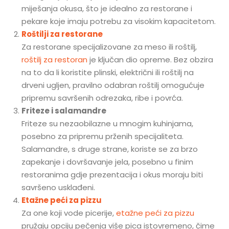
miješanja okusa, što je idealno za restorane i
pekare koje imaju potrebu za visokim kapacitetom.
Roštilji za restorane
Za restorane specijalizovane za meso ili roštilj,
roštilj za restoran
je ključan dio opreme. Bez obzira
na to da li koristite plinski, električni ili roštilj na
drveni ugljen, pravilno odabran roštilj omogućuje
pripremu savršenih odrezaka, ribe i povrća.
Friteze i salamandre
Friteze su nezaobilazne u mnogim kuhinjama,
posebno za pripremu prženih specijaliteta.
Salamandre, s druge strane, koriste se za brzo
zapekanje i dovršavanje jela, posebno u finim
restoranima gdje prezentacija i okus moraju biti
savršeno usklađeni.
Etažne peći za pizzu
Za one koji vode picerije,
etažne peći za pizzu
pružaju opciju pečenja više pica istovremeno, čime