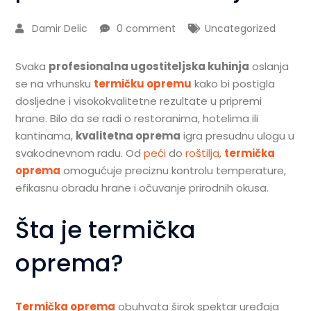
Damir Delic
0 comment
Uncategorized
Svaka
profesionalna ugostiteljska kuhinja
oslanja
se na vrhunsku
termičku opremu
kako bi postigla
dosljedne i visokokvalitetne rezultate u pripremi
hrane. Bilo da se radi o restoranima, hotelima ili
kantinama,
kvalitetna oprema
igra presudnu ulogu u
svakodnevnom radu. Od
peći
do
roštilja
,
termička
oprema
omogućuje preciznu kontrolu temperature,
efikasnu obradu hrane i očuvanje prirodnih okusa.
Šta je termička
oprema?
Termička oprema
obuhvata širok spektar uređaja