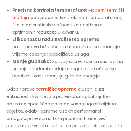
Precizna kontrola temperature:
Moderni termički
uređaji
nude preciznu kontrolu nad temperaturom,
što je od suštinske važnosti za postizanje
optimalnih rezultata u kuhanju.
Efikasnost u radu:Kvalitetna oprema
omogućava bržu obradu hrane, čime se smanjuje
vrijeme čekanja i poboljšava usluga.
Manje gubitaka:
Zahvaljujući efikasnim sustavima
grijanja, moderni uređaji omogućavaju očuvanje
hranljivih tvari i smanjuju gubitke energije.
Odabir prave
termičke opreme
ključan je za
efikasnost i kvalitetu u profesionalnoj kuhinji. Bez
obzira na specifične potrebe vašeg ugostiteljskog
objekta, odabir opreme visokih performansi
omogućuje ne samo bržu pripremu hrane, već i
postizanje izvrsnih rezultata u prezentaciji i okusu jela.