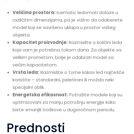
Veličina prostora:
Icematic ledomati dolaze u
različitim dimenzijama, pa je važno da odaberete
model koji se savršeno uklapa u prostor vašeg
objekta.
Kapacitet proizvodnje:
Razmislite o količini leda
koja vam je potrebna tokom dana. Za objekte sa
velikim prometom, bolje je odabrati model sa
većim kapacitetom.
Vrsta leda:
Razmislite o tome kakav led najčešće
koristite – standardni, peletirani ili možda neki
specijalni oblik.
Energetska efikasnost:
Potražite modele koji su
optimizovani za manju potrošnju energije kako
biste smanjili troškove u dugoročnom periodu.
Prednosti