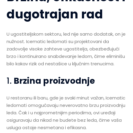
dugotrajan rad
U ugostiteljskom sektoru, led nije samo dodatak, on je
nužnost. Icematic ledomati su projektovani da
zadovolje visoke zahteve ugostitelja, obezbeđujući
brzo i kontinuirano snabdevanje ledom, čime eliminišu
bilo kakav rizik od nestašice u ključnim trenucima.
1.
Brzina proizvodnje
U restoranu ili baru, gde je svaki minut važan, Icematic
ledomati omogućavaju neverovatno brzu proizvodnju
leda. Čak i u najprometnijim periodima, ovi uređaji
osiguravaju da nikad ne budete bez leda, čime vaša
usluga ostaje nesmetana i efikasna.