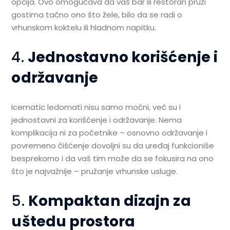
opcija. Ovo omogućava da vaš bar ili restoran pruži
gostima tačno ono što žele, bilo da se radi o
vrhunskom koktelu ili hladnom napitku.
4.
Jednostavno korišćenje i
održavanje
Icematic ledomati nisu samo moćni, već su i
jednostavni za korišćenje i održavanje. Nema
komplikacija ni za početnike – osnovno održavanje i
povremeno čišćenje dovoljni su da uređaj funkcioniše
besprekorno i da vaš tim može da se fokusira na ono
što je najvažnije – pružanje vrhunske usluge.
5.
Kompaktan dizajn za
uštedu prostora