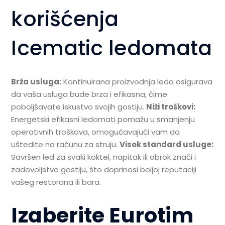
korišćenja
Icematic ledomata
Brža usluga:
Kontinuirana proizvodnja leda osigurava
da vaša usluga bude brza i efikasna, čime
poboljšavate iskustvo svojih gostiju.
Niži troškovi:
Energetski efikasni ledomati pomažu u smanjenju
operativnih troškova, omogućavajući vam da
uštedite na računu za struju.
Visok standard usluge:
Savršen led za svaki koktel, napitak ili obrok znači i
zadovoljstvo gostiju, što doprinosi boljoj reputaciji
vašeg restorana ili bara.
Izaberite Eurotim