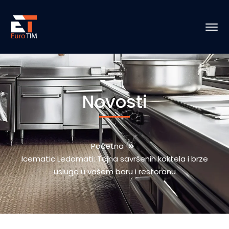
Novosti
Početna
Icematic Ledomati: Tajna savršenih koktela i brze
usluge u vašem baru i restoranu