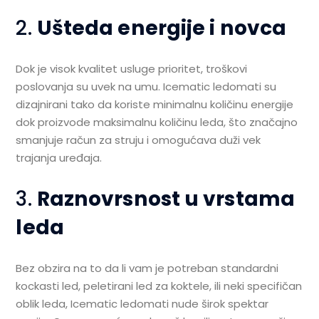
2.
Ušteda energije i novca
Dok je visok kvalitet usluge prioritet, troškovi
poslovanja su uvek na umu. Icematic ledomati su
dizajnirani tako da koriste minimalnu količinu energije
dok proizvode maksimalnu količinu leda, što značajno
smanjuje račun za struju i omogućava duži vek
trajanja uređaja.
3.
Raznovrsnost u vrstama
leda
Bez obzira na to da li vam je potreban standardni
kockasti led, peletirani led za koktele, ili neki specifičan
oblik leda, Icematic ledomati nude širok spektar