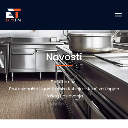
Novosti
Početna
Profesionalne Ugostiteljske Kuhinje – Ključ za Uspjeh
Vašeg Poslovanja