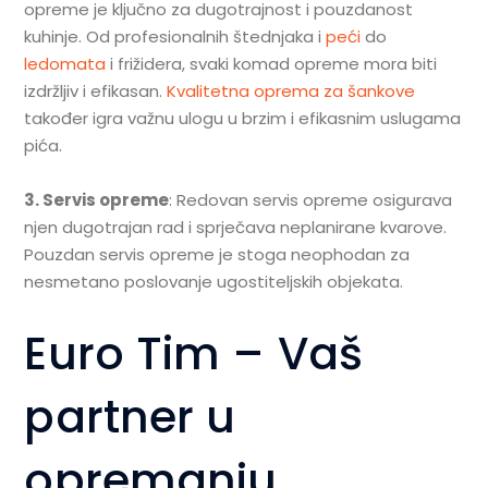
opreme je ključno za dugotrajnost i pouzdanost
kuhinje. Od profesionalnih štednjaka i
peći
do
ledomata
i frižidera, svaki komad opreme mora biti
izdržljiv i efikasan.
Kvalitetna oprema za šankove
također igra važnu ulogu u brzim i efikasnim uslugama
pića.
3. Servis opreme
: Redovan servis opreme osigurava
njen dugotrajan rad i sprječava neplanirane kvarove.
Pouzdan servis opreme je stoga neophodan za
nesmetano poslovanje ugostiteljskih objekata.
Euro Tim – Vaš
partner u
opremanju