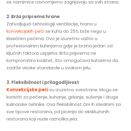
se namirnice ravnomjerno zagrijavaju sa svih strana.
2. Brža priprema hrane
Zahvaljujući tehnologiji ventilacije, hrana u
konvekcijskih peći
se kuha do 25% brže nego u
klasičnim pećima. Ovo je izuzetno važno u
profesionalnim kuhinjama gdje je brzina jedan od
ključnih faktora uspjeha. Brža priprema ne
kompromitira kvalitet, što omogućava kuharima da
zadrže visoke standarde u svakom jelu.
3. Fleksibilnost i prilagodljivost
Konvekcijske peći
su izuzetno svestrane. Mogu se
koristiti za pečenje, kuhanje, grilanje, sušenje i druge
kulinarske tehnike. Ova fleksibilnost čini ih idealnim za
sve tipove restorana, od picerija do ekskluzivnih
restorana koji nude raznolika jela.