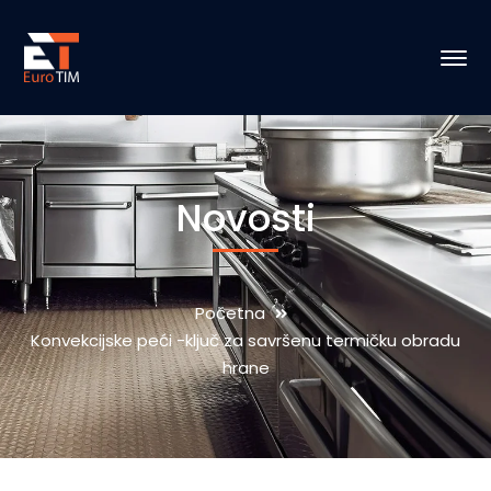
Novosti
Početna
Konvekcijske peći -ključ za savršenu termičku obradu
hrane