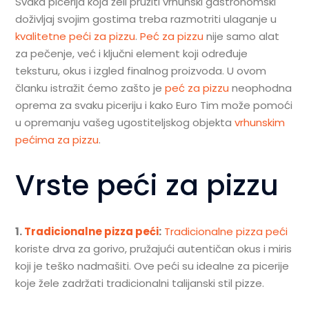
Svaka picerija koja želi pružiti vrhunski gastronomski
doživljaj svojim gostima treba razmotriti ulaganje u
kvalitetne peći za pizzu
.
Peć za pizzu
nije samo alat
za pečenje, već i ključni element koji određuje
teksturu, okus i izgled finalnog proizvoda. U ovom
članku istražit ćemo zašto je
peć za pizzu
neophodna
oprema za svaku piceriju i kako Euro Tim može pomoći
u opremanju vašeg ugostiteljskog objekta
vrhunskim
pećima za pizzu
.
Vrste peći za pizzu
1.
Tradicionalne pizza peći
:
Tradicionalne pizza peći
koriste drva za gorivo, pružajući autentičan okus i miris
koji je teško nadmašiti. Ove peći su idealne za picerije
koje žele zadržati tradicionalni talijanski stil pizze.