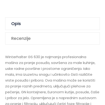
Opis
Recenzije
Winterhalter GS 630 je najmanja profesionalna
mašina za pranje posuđa, savršena za male kuhinje,
uske radne površine i prostorne ograničenja. Iako
mala, ima izuzetnu snagu i učinkovito čisti različite
vrste posuđa i pribora. Ova mašina može se koristiti
za pranje raznih predmeta, uključujući plehove za
pečenje, GN kontejnere, Euronorm kutije, posude, čaše
i pribor za jelo. Opremljena je s naprednim sustavom
za pranje i filtraciju, uključujući četiri faze filtracije i