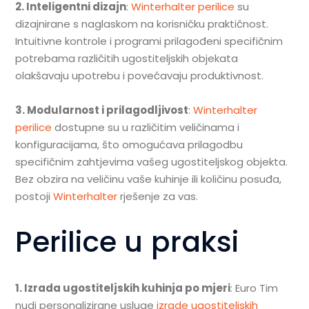
2. Inteligentni dizajn
:
Winterhalter perilice
su
dizajnirane s naglaskom na korisničku praktičnost.
Intuitivne kontrole i programi prilagođeni specifičnim
potrebama različitih ugostiteljskih objekata
olakšavaju upotrebu i povećavaju produktivnost.
3. Modularnost i prilagodljivost
:
Winterhalter
perilice
dostupne su u različitim veličinama i
konfiguracijama, što omogućava prilagodbu
specifičnim zahtjevima vašeg ugostiteljskog objekta.
Bez obzira na veličinu vaše kuhinje ili količinu posuđa,
postoji
Winterhalter
rješenje za vas.
Perilice
u praksi
1. Izrada ugostiteljskih kuhinja po mjeri
: Euro Tim
nudi personalizirane usluge
izrade ugostiteljskih