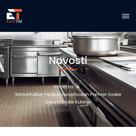
Novosti
Početna
Winterhalter Perilice: Neophodan Partner Svake
Ugostiteljske Kuhinje