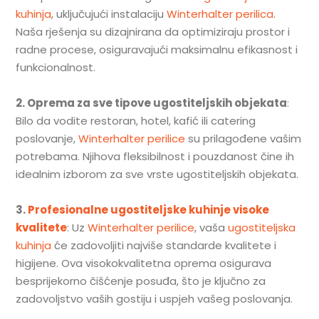
kuhinja
, uključujući instalaciju
Winterhalter perilica
.
Naša rješenja su dizajnirana da optimiziraju prostor i
radne procese, osiguravajući maksimalnu efikasnost i
funkcionalnost.
2. Oprema za sve tipove ugostiteljskih objekata
:
Bilo da vodite restoran, hotel, kafić ili catering
poslovanje,
Winterhalter perilice
su prilagođene vašim
potrebama. Njihova fleksibilnost i pouzdanost čine ih
idealnim izborom za sve vrste ugostiteljskih objekata.
3.
Profesionalne ugostiteljske kuhinje visoke
kvalitete
: Uz
Winterhalter perilice
, vaša
ugostiteljska
kuhinja
će zadovoljiti najviše standarde kvalitete i
higijene. Ova visokokvalitetna oprema osigurava
besprijekorno čišćenje posuđa, što je ključno za
zadovoljstvo vaših gostiju i uspjeh vašeg poslovanja.