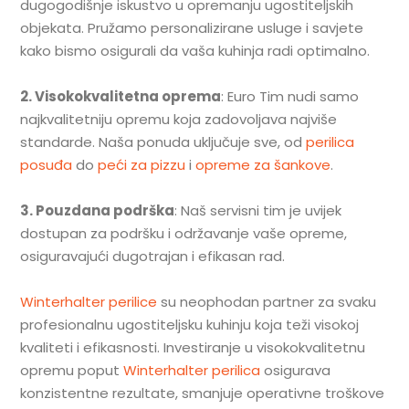
dugogodišnje iskustvo u opremanju ugostiteljskih
objekata. Pružamo personalizirane usluge i savjete
kako bismo osigurali da vaša kuhinja radi optimalno.
2. Visokokvalitetna oprema
: Euro Tim nudi samo
najkvalitetniju opremu koja zadovoljava najviše
standarde. Naša ponuda uključuje sve, od
perilica
posuđa
do
peći za pizzu
i
opreme za šankove
.
3. Pouzdana podrška
: Naš servisni tim je uvijek
dostupan za podršku i održavanje vaše opreme,
osiguravajući dugotrajan i efikasan rad.
Winterhalter perilice
su neophodan partner za svaku
profesionalnu ugostiteljsku kuhinju koja teži visokoj
kvaliteti i efikasnosti. Investiranje u visokokvalitetnu
opremu poput
Winterhalter perilica
osigurava
konzistentne rezultate, smanjuje operativne troškove